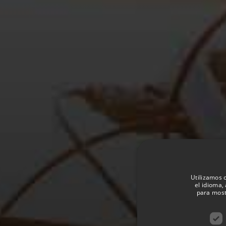
Utilizamos 
el idioma, 
para most