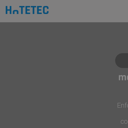
mo
Enf
co