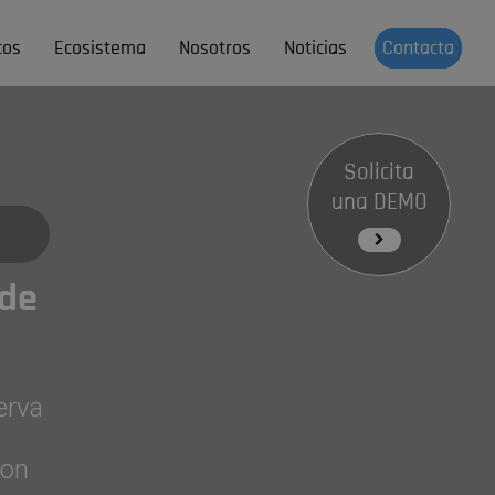
tos
Ecosistema
Nosotros
Noticias
Contacta
Solicita
una DEMO
 de
erva
con