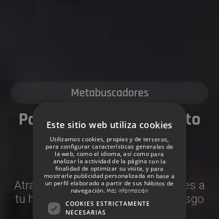
Metabuscadores
Potencia tu canal directo
Este sitio web utiliza cookies
con los principales
Utilizamos cookies, propias y de terceros,
para configurar características generales de
metabuscadores
la web, como el idioma, así como para
analizar la actividad de la página con la
finalidad de optimizar su visita, y para
mostrarle publicidad personalizada en base a
Atrae tráfico y ventas incrementales a
un perfil elaborado a partir de sus hábitos de
navegación.
Más información
tu hotel de forma sencilla y sin riesgo
COOKIES ESTRICTAMENTE
NECESARIAS