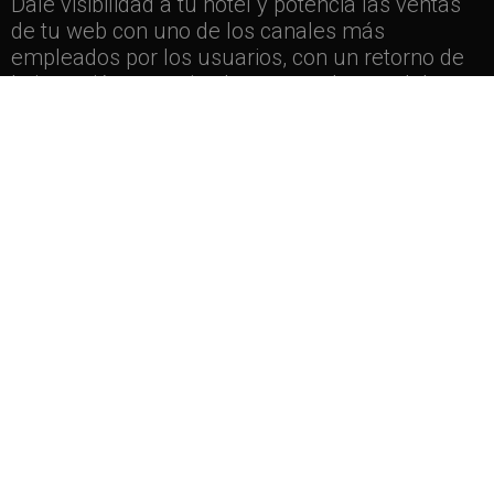
Dale visibilidad a tu hotel y potencia las ventas
de tu web con uno de los canales más
empleados por los usuarios, con un retorno de
la inversión garantizado y un total control de tus
tarifas.
Nuestro equipo de expertos en metabuscadores
gestionará tus campañas para obtener la
máxima rentabilidad..