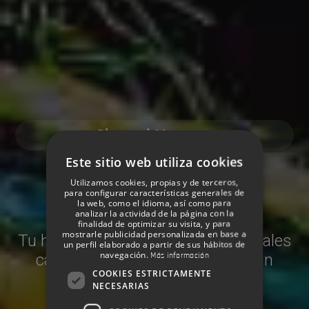
Channel Manager
Este sitio web utiliza cookies
Descubre el Channel
Utilizamos cookies, propias y de terceros,
Manager de Hotetec
para configurar características generales de
la web, como el idioma, así como para
analizar la actividad de la página con la
finalidad de optimizar su visita, y para
mostrarle publicidad personalizada en base a
Tu hotel conectado con los principales
un perfil elaborado a partir de sus hábitos de
navegación.
Más información
canales de venta online desde un
COOKIES ESTRICTAMENTE
único entorno
NECESARIAS