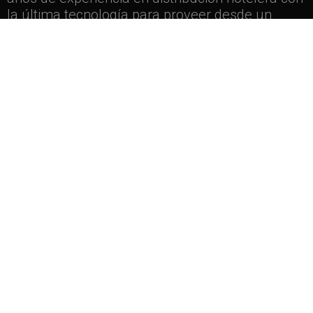
la última tecnología para proveer desde un
mismo entorno operativo todos los nódulos y
funcionalidades necesarios para la conectividad
y gestión de los canales de venta.